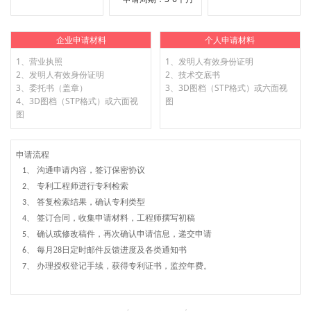
企业申请材料
个人申请材料
1、营业执照
1、发明人有效身份证明
2、发明人有效身份证明
2、技术交底书
3、委托书（盖章）
3、3D图档（STP格式）或六面视
4、3D图档（STP格式）或六面视
图
图
申请流程
沟通申请内容，签订保密协议
1、
专利工程师进行专利检索
2、
答复检索结果，确认专利类型
3、
签订合同，收集申请材料，工程师撰写初稿
4、
确认或修改稿件，再次确认申请信息，递交申请
5、
每月
2
日定时邮件反馈进度及各类通知书
6、
8
办理授权登记手续，获得专利证书，监控年费。
7、