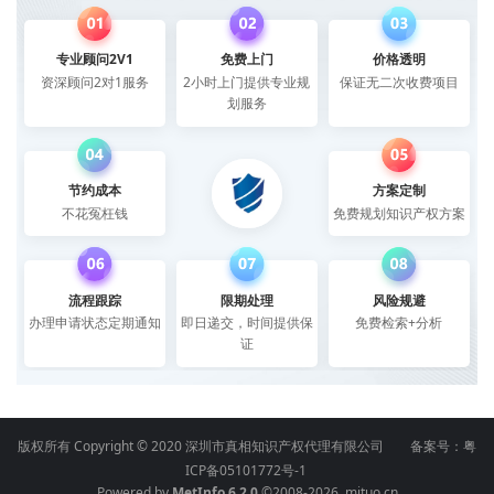
专业顾问2V1
免费上门
价格透明
资深顾问2对1服务
2小时上门提供专业规
保证无二次收费项目
划服务
节约成本
方案定制
不花冤枉钱
免费规划知识产权方案
流程跟踪
限期处理
风险规避
办理申请状态定期通知
即日递交，时间提供保
免费检索+分析
证
版权所有 Copyright © 2020 深圳市真相知识产权代理有限公司 备案号：
粤
ICP备05101772号-1
Powered by
MetInfo 6.2.0
©2008-2026
mituo.cn