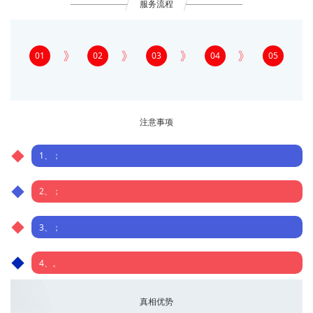
服务流程
01
02
03
04
05
注意事项
1、；
2、；
3、；
4、。
真相优势