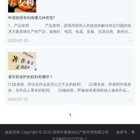
有产品的第一手
申请发明专利有哪几种类型?
1、产品发明 产品发明，是指用发明人所提供的解决特定问题的技
术方案直接生产的产品，如电灯、电话、机器、设备、仪器仪表、新的合
金物质等发明。没有经过人力的加工、属于自然状态的物质不是产品发
2020-07-25
明，如天然宝石、矿物质等。产品发明取得专利权后，称为产品专利，产
品专利只保护产品本身，不保护该产品的制造方法。 2、方法发明
方法发明，是指为制造产品或者解决某个技术问题而创造的操作
方法和技
著作权保护的权利有哪些？
(1)发表权，即决定作品是否公之于众的权利; (2)署名权，即表明作者身
份，在作品上署名的权利; (3)修改权，即修改或者授权他人修改作品的
权利; (4)保护作品完整权，即保护作品不受歪曲、篡改的权利; (5)
2020-07-25
复制权，即以印刷、复印、拓印、录音、录像、翻录、翻拍等方式将作品
制作一份或者多份的权利; (6)发行权，即以出售或者赠与方式向公众提
供作品的原件或者复制件的权利; (7)出租权，
1
版权所有 Copyright © 2020 深圳市真相知识产权代理有限公司 备案号：
粤
ICP备05101772号-1