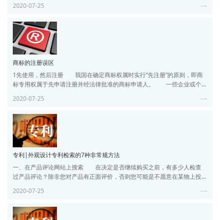
件）；现在代理机构收到的都是电子版驳回文件，复审递交时限为15天+15
2020-07-25
天。 2.2补正：如果在时限内不能很好的准备好证据材料，可以在申请
时选择补充材料，这样会有3个月的补充期限，在期限内一次性提交补充文
案和证据材料。若未提交，视为放弃补正。 2.3复审流程：资料递
商标的注册误区
1先使用，然后注册 我国在确定商标权属时实行“先注册”的原则，即商
标专用权属于先申请注册并经法律批准的商标申请人。 一些企业或个
人急需使用商标。它们可以“先用后登记”。“先用后注册”的隐患在于，未注
2020-07-25
册的商标虽然可以使用，但如果出现商标纠纷，法律将保护“先注册”一方的
合法权益。 2法人登记，公司使用 “法人注册，公司使用”是企业在
注册和使用商标时容易犯的错误。表明商标是由法定代表人申请注册的
专利|外观设计专利检索的7种非常规方法
一、在产品评论网站上搜索 在决定是否继续购买之前，有多少人检查
过产品评论？除非您对产品有正面评价，否则您可能是不愿意在某物上投
资的数百万人中的一员，您可能会点头确认您的所作所为。 这就是每
2020-07-25
个人都喜欢产品评论网站的原因。是不是 至少我们这样做。产品评论网站
是使我们所有问题都得到解答的最佳场所之一，即使在现有技术搜索方面
也是如此。 由于网站上充斥着产品评论以及市场上投放市场的几乎所