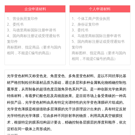
企业申请材料
个人申请材料
1、营业执照复印件
1、个体工商户营业执照
2、委托书
2、身份证复印件
3、马德里商标国际注册申请书
3、委托书
4、国内商标注册证或受理通知书
4、马德里商标国际注册申请书
复印件
5、国内商标注册证或受理通知书
商标图样、指定商品（要求与国内
复印件
相同，不能是C编号的商品）
商标图样、指定商品（要求与国内
相同，不能是C编号的商品）
光学变色材料又称变色龙、角度变色、多角度变色材料。是以不同径厚比基
材严格控制粒径和基材品质为基础，通过多层和多种金属氧化物精确控制包
覆厚度，从而制备的超强色度且随角异色系列产品。是一种创新光学效果的
特殊材料，有着梦幻般色彩及高镜面效果。是目前市场上备受青睐的一种高
科技产品，光学变色材料由具有特定光谱特性的光学变色薄膜碎片组成的。
光学变色薄膜是根据借助多层薄膜的光干涉原理设计出来的，具有特定反射
光学特性的光学薄膜，它由多种不同折射率的物质，利用高真真空镀膜技
术，根据特定的膜系结构设计要去，精确控制各层膜层的厚度和顺序，依次
淀积在同一载体上而形成的。