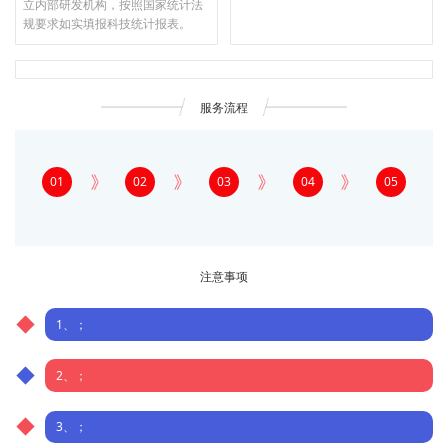
立内部研发机构，按照国家统计法
规要求如实填报科技统计报表。
服务流程
01
02
03
04
05
注意事项
1、；
2、；
3、；