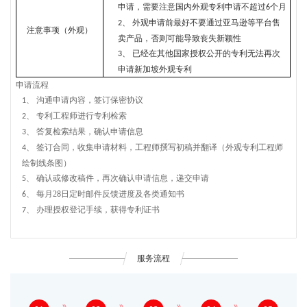
申请，需要注意国内外观专利申请不超过
个月
6
外观申请前最好不要通过亚马逊等平台售
2、
注意事项（外观）
卖产品，否则可能导致丧失新颖性
已经在其他国家授权公开的专利无法再次
3、
申请新加坡外观专利
申请流程
沟通申请内容，签订保密协议
1、
专利工程师进行专利检索
2、
答复检索结果，确认申请信息
3、
签订合同，收集申请材料，工程师撰写初稿并翻译（外观专利工程师
4、
绘制线条图）
确认或修改稿件，再次确认申请信息，递交申请
5、
每月
2
日定时邮件反馈进度及各类通知书
6、
8
办理授权登记手续，获得专利证书
7、
服务流程