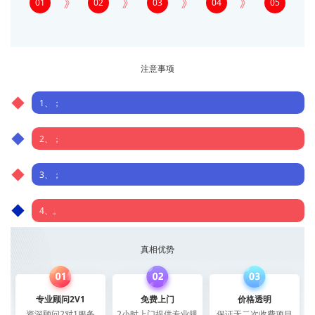
01
02
03
04
05
注意事项
1、；
2、；
3、；
4、。
真相优势
专业顾问2V1
免费上门
价格透明
资深顾问2对1服务
2小时上门提供专业规
保证无二次收费项目