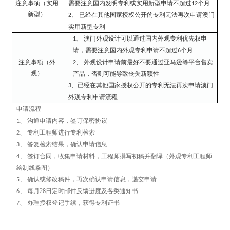
注意事项（实用
需要注意国内发明专利或实用新型申请不超过
个月
1
2
新型）
已经在其他国家授权公开的专利无法再次申请澳门
2、
实用新型专利
澳门外观设计可以通过国内外观专利优先权申
1、
请，需要注意国内外观专利申请不超过
个月
6
注意事项（外
外观设计申请前最好不要通过亚马逊等平台售卖
2、
观）
产品，否则可能导致丧失新颖性
、已经在其他国家授权公开的专利无法再次申请澳门
3
外观专利
申请流程
申请流程
沟通申请内容，签订保密协议
1、
专利工程师进行专利检索
2、
答复检索结果，确认申请信息
3、
签订合同，收集申请材料，工程师撰写初稿并翻译（外观专利工程师
4、
绘制线条图）
确认或修改稿件，再次确认申请信息，递交申请
5、
每月
2
日定时邮件反馈进度及各类通知书
6、
8
办理授权登记手续，获得专利证书
7、