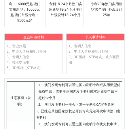
利：16000元起 澳门
专利18-24个月澳门实
专利20年澳门实用新
实用新型：10000元
用新型18-24个月澳门
型10年澳门外观设计
起 澳门外观专利：
外观设计18-24个月
25年
9500元起
企业申请材料
个人申请材料
1、营业执照
1、发明人信息
2、申请人名称和地址翻译
2、申请人名称和地址翻译
3、发明人信息
3、3D图档（STP格式）或六面视
4、技术交底书
图
5、3D图档（STP格式）
澳门发明专利可以通过国内发明专利或实用新型优
1、
先权申请，需要注意国内发明专利或实用新型申请不
注意事项（发
超过
个月
1
2
明）
澳门发明专利一般会下发一至两次
审查意见
2、
O
A
3
、已经在其他国家授权公开的专利无法再次申请澳门发
明专利
澳门发明专利可以通过国内发明专利优先权申请，
1、